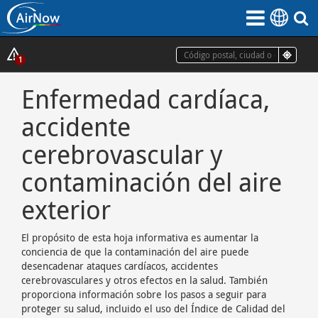
Saltar
al
contenido
principal
Mostrar
1
ventana
Enfermedad cardíaca,
emergente
de
accidente
alertas
cerebrovascular y
contaminación del aire
exterior
El propósito de esta hoja informativa es aumentar la
conciencia de que la contaminación del aire puede
desencadenar ataques cardíacos, accidentes
cerebrovasculares y otros efectos en la salud. También
proporciona información sobre los pasos a seguir para
proteger su salud, incluido el uso del Índice de Calidad del