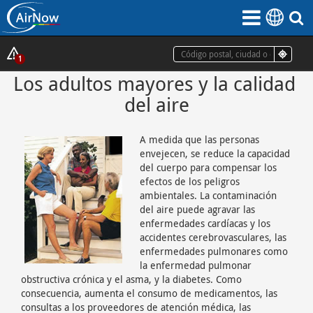
Saltar
al
contenido
principal
Mostrar
1
ventana
Los adultos mayores y la calidad 
emergente
del aire
de
alertas
A medida que las personas
envejecen, se reduce la capacidad
del cuerpo para compensar los
efectos de los peligros
ambientales. La contaminación
del aire puede agravar las
enfermedades cardíacas y los
accidentes cerebrovasculares, las
enfermedades pulmonares como
la enfermedad pulmonar
obstructiva crónica y el asma, y la diabetes. Como
consecuencia, aumenta el consumo de medicamentos, las
consultas a los proveedores de atención médica, las