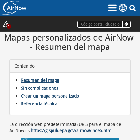
Saltar
al
contenido
principal
Mostrar
1
ventana
Mapas personalizados de AirNow
emergente
- 
Resumen del mapa
de
alertas
Contenido
Resumen del mapa
Sin complicaciones
Crear un mapa personalizado
Referencia técnica
La dirección web predeterminada (URL) para el mapa de
AirNow es
https://gispub.epa.gov/airnow/index.html
.